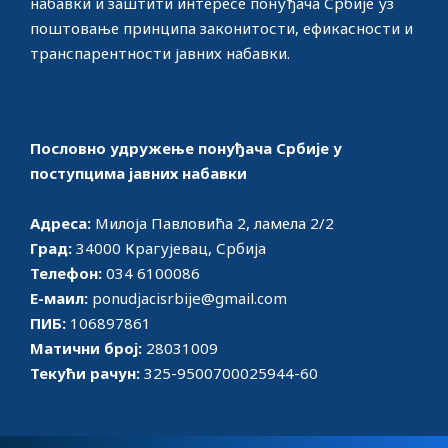
набавки и заштити интересе понуђача Србије уз
поштовање принципа законитости, ефикасности и
транспарентности јавних набавки.
Пословно удружење понуђача Србије у
поступцима јавних набавки
Адреса:
Милоја Павловића 2, ламела 2/2
Град:
34000 Крагујевац, Србија
Телефон:
034 6100086
Е-маил:
ponudjacisrbije@gmail.com
ПИБ:
106897861
Матични број:
28031009
Текући рачун:
325-9500700025944-60