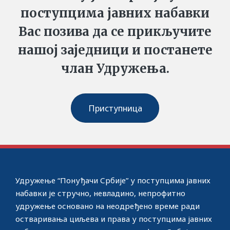
поступцима јавних набавки
Вас позива да се прикључите
нашој заједници и постанете
члан Удружења.
Приступница
Удружење “Понуђачи Србије” у поступцима јавних
набавки јe стручно, невладино, непрофитно
удружење основано на неодређено време ради
остваривања циљева и права у поступцима јавних