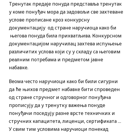
Тренутак предаје понуда представља тренутак
у коме понуђач мора да задовољи све захтеване
услове прописане кроз конкурсну
документацију од стране наручиоца како би
његова понуда била прихватљива. Конкурсном
документацијом наручилац захтева испуњење
различитих услова који су у складу са његовим
реалним потребама и предметом јавне
набавке.
Веома често наручиоци како би били сигурни
да ће њихов предмет набавке бити спроведен
од стране стручног и одговорног понуђача
прописују да у тренутку важења понуде
понуђачи поседују разне врсте техничких и
стручних капацитета, лиценци, сертификата …
У свим тим условима наручиоци понекад