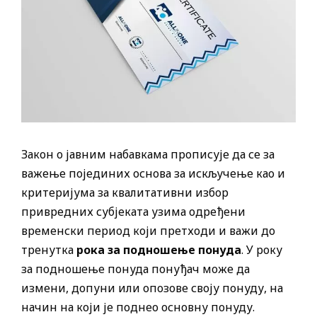
Закон о јавним набавкама прописује да се за
важење појединих основа за искључење као и
критеријума за квалитативни избор
привредних субјеката узима одређени
временски период који претходи и важи до
тренутка
рока за подношење понуда
. У року
за подношење понуда понуђач може да
измени, допуни или опозове своју понуду, на
начин на који је поднео основну понуду.