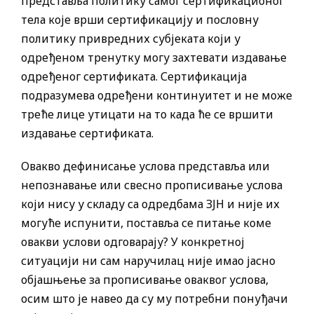
представља политику самог сертификационог
тела које врши сертификацију и пословну
политику привредних субјеката који у
одређеном тренутку могу захтевати издавање
одређеног сертификата. Сертификација
подразумева одређени континуитет и не може
треће лице утицати на то када ће се вршити
издавање сертификата.
Овакво дефинисање услова представља или
непознавање или свесно прописивање услова
који нису у складу са одредбама ЗЈН и није их
могуће испунити, поставља се питање коме
овакви услови одговарају? У конкретној
ситуацији ни сам наручилац није имао јасно
објашњење за прописивање оваквог услова,
осим што је навео да су му потребни понуђачи