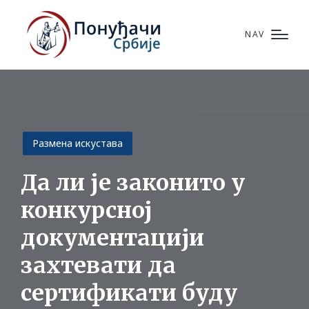
NAV
Posted
Размена искустава
in
Да ли је законито у
конкурсној
документацији
захтевати да
сертификати буду