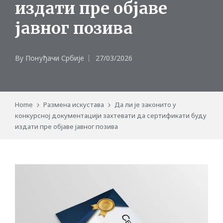
издати пре објаве
јавног позива
By
Понуђачи Србије
27/03/2026
Posted
by
Home
Размена искустава
Да ли је законито у
конкурсној документацији захтевати да сертификати буду
издати пре објаве јавног позива