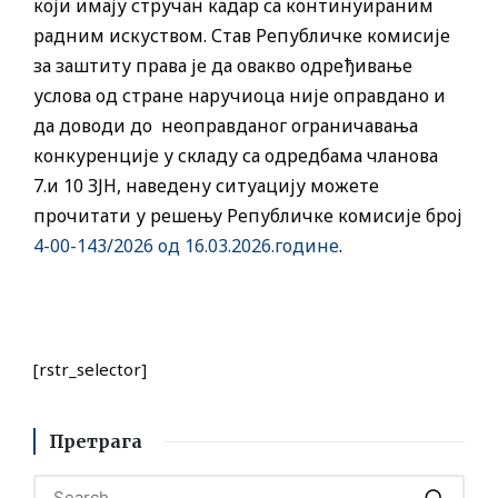
који имају стручан кадар са континуираним
радним искуством. Став Републичке комисије
за заштиту права је да овакво одређивање
услова од стране наручиоца није оправдано и
да доводи до неоправданог ограничавања
конкуренције у складу са одредбама чланова
7.и 10 ЗЈН, наведену ситуацију можете
прочитати у решењу Републичке комисије број
4-00-143/2026 од 16.03.2026.године
.
[rstr_selector]
Претрага