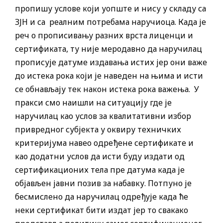
пропишу услове који уопште и нису у складу са
ЗЈН и са реалним потребама наручиоца. Када је
реч о прописивању разних врста лиценци и
сертификата, ту није меродавно да наручилац
прописује датуме издавања истих јер они важе
до истека рока који је наведен на њима и исти
се обнављају тек након истека рока важења. У
пракси смо наишли на ситуацију где је
наручилац као услов за квалитативни избор
привредног субјекта у оквиру техничких
критеријума навео одређене сертификате и
као додатни услов да исти буду издати од
сертификационих тела пре датума када је
објављен јавни позив за набавку. Потпуно је
бесмислено да наручилац одређује када ће
неки сертификат бити издат јер то свакако