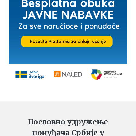
Пословно удружење
понуђача Србије у