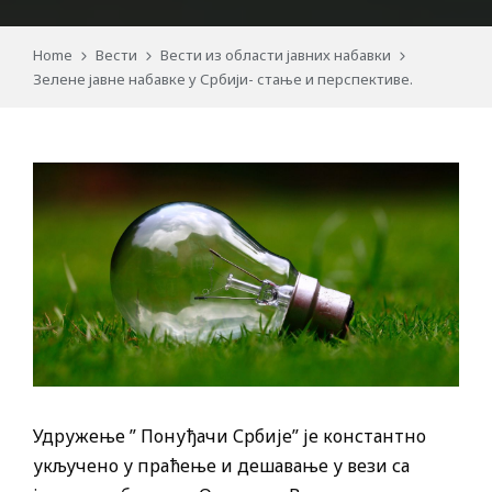
Home
Вести
Вести из области јавних набавки
Зелене јавне набавке у Србији- стање и перспективе.
Удружење ” Понуђачи Србије” је константно
укључено у праћење и дешавање у вези са