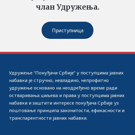
члан Удружења.
Приступница
Удружење “Понуђачи Србије” у поступцима јавних
набавки јe стручно, невладино, непрофитно
удружење основано на неодређено време ради
остваривања циљева и права у поступцима јавних
набавки и заштити интересе понуђача Србије уз
поштовање принципа законитости, ефикасности и
транспарентности јавних набавки.