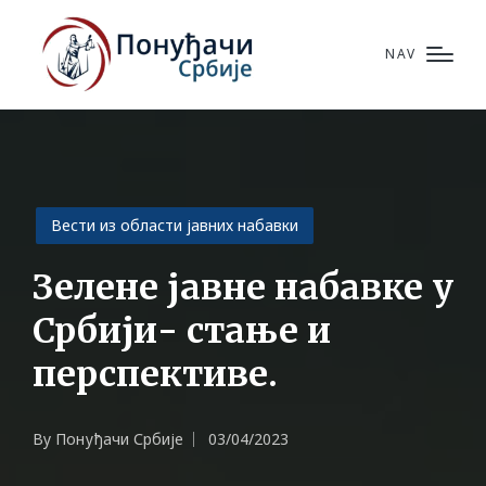
NAV
Posted
Вести из области јавних набавки
in
Зелене јавне набавке у
Србији- стање и
перспективе.
By
Понуђачи Србије
03/04/2023
Posted
by