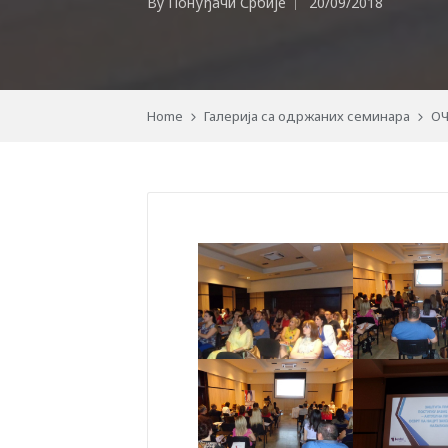
By
Понуђачи Србије
20/09/2018
Posted
by
Home
Галерија са одржаних семинара
ОЧ