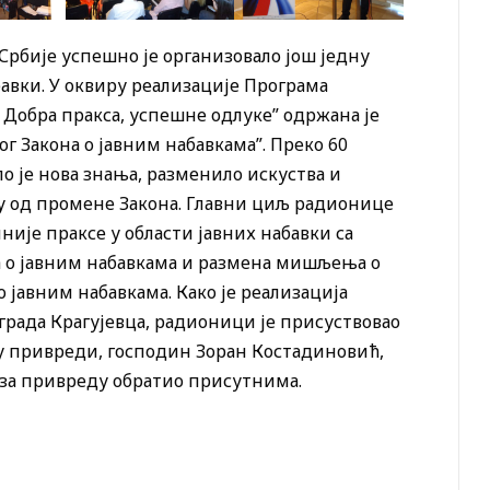
рбије успешно је организовало још једну
бавки. У оквиру реализације Програма
 Добра пракса, успешне одлуке” одржана је
 Закона о јавним набавкама”. Преко 60
о је нова знања, разменило искуства и
у од промене Закона. Главни циљ радионице
није праксе у области јавних набавки са
а о јавним набавкама и размена мишљења о
 јавним набавкама. Како је реализација
града Крагујевца, радионици је присуствовао
 привреди, господин Зоран Костадиновић,
е за привреду обратио присутнима.