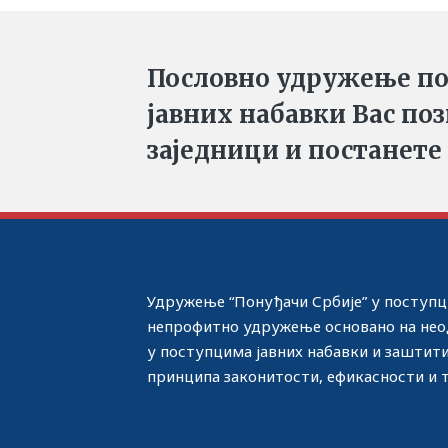
Пословно удружење по
јавних набавки Вас по
заједници и постанете
Удружење “Понуђачи Србије” у поступци
непрофитно удружење основано на нео
у поступцима јавних набавки и заштит
принципа законитости, ефикасности и 