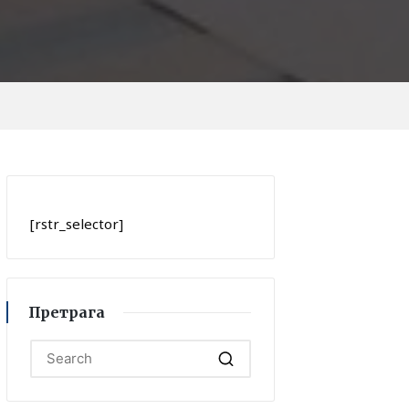
[rstr_selector]
Претрага