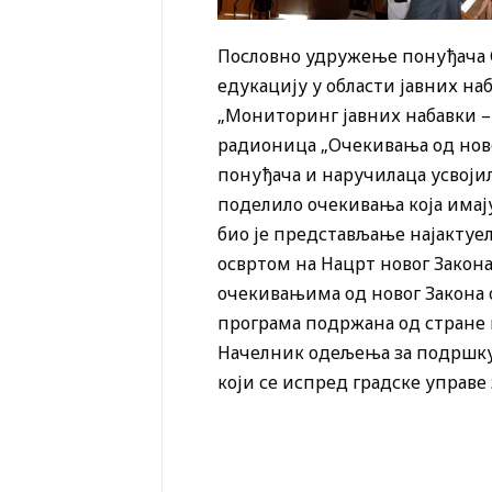
Пословно удружење понуђача С
едукацију у области јавних на
„Мониторинг јавних набавки –
радионица „Очекивања од новог
понуђача и наручилаца усвојил
поделило очекивања која имај
био је представљање најактуел
освртом на Нацрт новог Закон
очекивањима од новог Закона о
програма подржана од стране 
Начелник одељења за подршку
који се испред градске управ