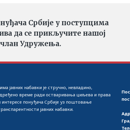
нуђача Србије у поступцима
зива да се прикључите нашој
 члан Удружења.
ма јавних набавки јe стручно, невладино,
Пос
дређено време ради остваривања циљева и права
пос
и интересе понуђача Србије уз поштовање
транспарентности јавних набавки.
Адр
Гра
Тел