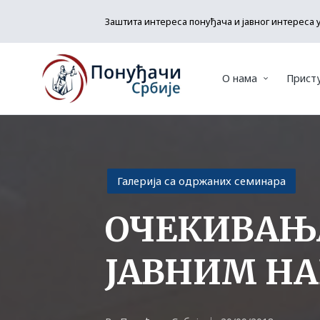
Заштита интереса понуђача и јавног интереса 
О нама
Прист
Posted
Галерија са одржаних семинара
in
ОЧЕКИВАЊА
ЈАВНИМ Н