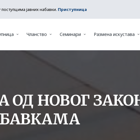
у поступцима јавних набавки.
Приступница
упница
Чланство
Семинари
Размена искустава
 ОД НОВОГ ЗАКО
АБАВКАМА