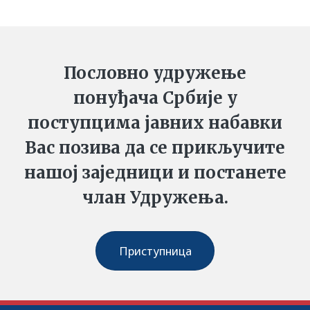
Пословно удружење
понуђача Србије у
поступцима јавних набавки
Вас позива да се прикључите
нашој заједници и постанете
члан Удружења.
Приступница