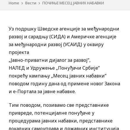
Home
Вести
ПОЧИЊЕ МЕСЕЦ ЈАВНИХ НАБАВКИ
Уз подршку Шведске агенције за међународни
развој и сарадњу (СИДА) и Америчке агенције
за међународни развој (УСАИД) у оквиру
пројекта
„Јавно-приватни дијалог за развој”,
НАЛЕД и Удружење „Понуђачи Србије”
покрећу кампању „Месец јавних набавки”
поводом годину дана од примене новог Закона
и е-Портала за јавне набавке.
Тим поводом, позивамо све представнике
привреде, потенцијалне понуђаче у
процедурама јавних набавки, представнике
локалних самоуправа и државних институција