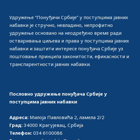
Удружење “Понуђачи Србије” у поступцима јавних
набавки јe стручно, невладино, непрофитно
удружење основано на неодређено време ради
остваривања циљева и права у поступцима јавних
набавки и заштити интересе понуђача Србије уз
поштовање принципа законитости, ефикасности и
транспарентности јавних набавки.
Пословно удружење понуђача Србије у
поступцима јавних набавки
Адреса:
Милоја Павловића 2, ламела 2/2
Град:
34000 Крагујевац, Србија
Телефон:
034 6100086