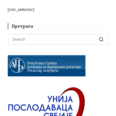
[rstr_selector]
Претрага