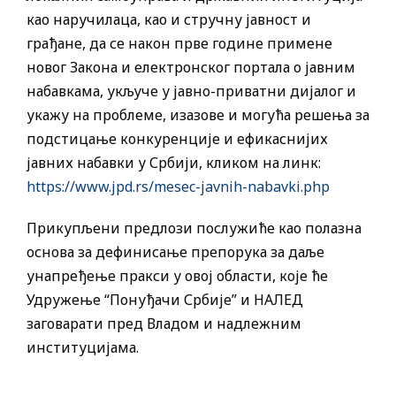
као наручилаца, као и стручну јавност и
грађане, да се након прве године примене
новог Закона и електронског портала о јавним
набавкама, укључе у јавно-приватни дијалог и
укажу на проблеме, изазове и могућа решења за
подстицање конкуренције и ефикаснијих
јавних набавки у Србији, кликом на линк:
https://www.jpd.rs/mesec-javnih-nabavki.php
Прикупљени предлози послужиће као полазна
основа за дефинисање препорука за даље
унапређење пракси у овој области, које ће
Удружење “Понуђачи Србије” и НАЛЕД
заговарати пред Владом и надлежним
институцијама.