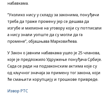
набавкама.
“Уколико нису у складу за законима, понуђачи
треба да траже промену јер се дешава да
изгубе и милионе на уговору који су потписали
а нису знали уопште да су могли да га
промене”, објашњава Марковићева.
У Закон о јавним набавкама ушло је 25 чланова,
које је предложило Удружење понуђача Србије.
Сада се ради на подзаконским актима које су
од кључног значаја за примену тог закона, који
ће смањити корупцију и трошкове привреде.
Извор РТС