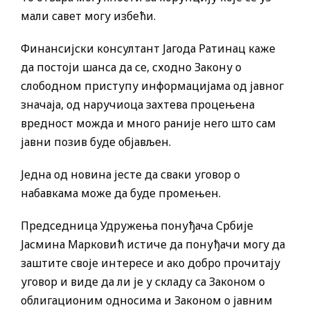
мали савет могу избећи.
Финансијски консултант Јагода Ратинац каже
да постоји шанса да се, сходно Закону о
слободном приступу информацијама од јавног
значаја, од наручиоца захтева процењена
вредност можда и много раније него што сам
јавни позив буде објављен.
Једна од новина јесте да сваки уговор о
набавкама може да буде промењен.
Председница Удружења понуђача Србије
Јасмина Марковић истиче да понуђачи могу да
заштите своје интересе и ако добро прочитају
уговор и виде да ли је у складу са Законом о
облигационим односима и Законом о јавним