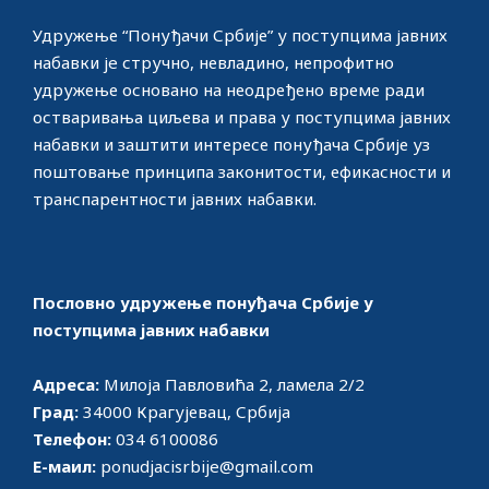
Удружење “Понуђачи Србије” у поступцима јавних
набавки јe стручно, невладино, непрофитно
удружење основано на неодређено време ради
остваривања циљева и права у поступцима јавних
набавки и заштити интересе понуђача Србије уз
поштовање принципа законитости, ефикасности и
транспарентности јавних набавки.
Пословно удружење понуђача Србије у
поступцима јавних набавки
Адреса:
Милоја Павловића 2, ламела 2/2
Град:
34000 Крагујевац, Србија
Телефон:
034 6100086
Е-маил:
ponudjacisrbije@gmail.com