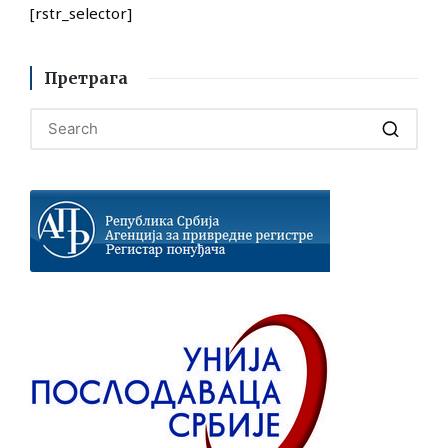
[rstr_selector]
Претрага