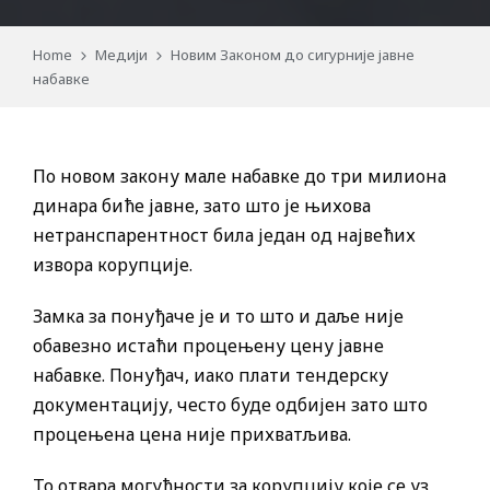
Home
Медији
Новим Законом до сигурније јавне
набавке
По новом закону мале набавке до три милиона
динара биће јавне, зато што је њихова
нетранспарентност била један од највећих
извора корупције.
Замка за понуђаче је и то што и даље није
обавезно истаћи процењену цену јавне
набавке. Понуђач, иако плати тендерску
документацију, често буде одбијен зато што
процењена цена није прихватљива.
То отвара могућности за корупцију које се уз