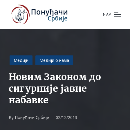
NAV
Posted
Медији
Медији о нама
in
Новим Законом до
сигурније јавне
набавке
By
Понуђачи Србије
02/12/2013
Posted
by