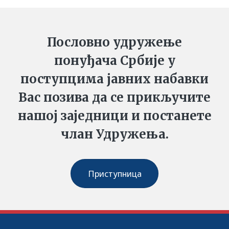
Пословно удружење
понуђача Србије у
поступцима јавних набавки
Вас позива да се прикључите
нашој заједници и постанете
члан Удружења.
Приступница