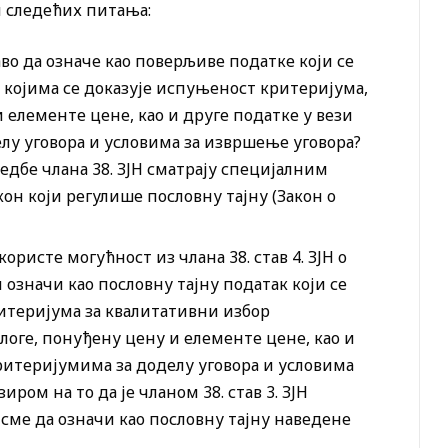
зи следећих питања:
во да означе као поверљиве податке који се
 којима се доказује испуњеност критеријума,
и елементе цене, као и друге податке у вези
лу уговора и условима за извршење уговора?
редбе члана 38. ЗЈН сматрају специјалним
он који регулише пословну тајну (Закон о
ористе могућност из члана 38. став 4. ЗЈН о
 означи као пословну тајну податак који се
итеријума за квалитативни избор
алоге, понуђену цену и елементе цене, као и
критеријумима за доделу уговора и условима
иром на то да је чланом 38. став 3. ЗЈН
сме да означи као пословну тајну наведене