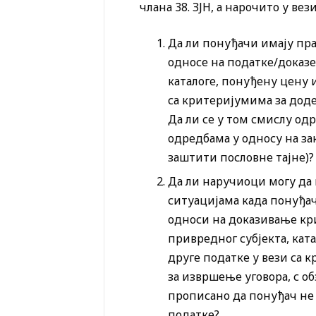
члана 38. ЗЈН, а нарочито у ве
Да ли понуђачи имају пра
односе на податке/доказе
каталоге, понуђену цену 
са критеријумима за доде
Да ли се у том смислу од
одредбама у односу на зак
заштити пословне тајне)?
Да ли наручиоци могу да к
ситуацијама када понуђач
односи на доказивање кр
привредног субјекта, кат
друге податке у вези са 
за извршење уговора, с обз
прописано да понуђач не 
податке?