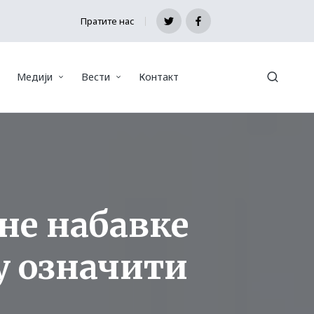
Пратите нас
Twitter
Facebook
Медији
Вести
Контакт
не набавке
гу означити