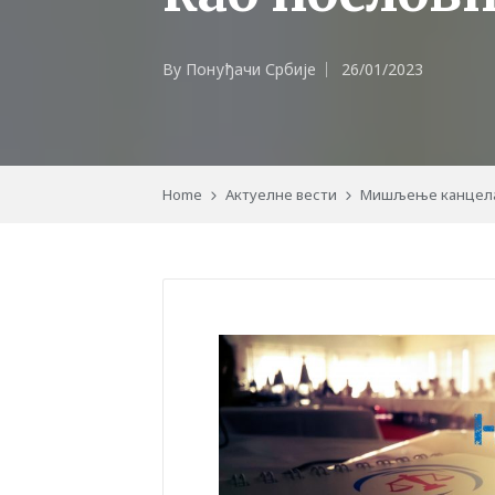
By
Понуђачи Србије
26/01/2023
Posted
by
Home
Актуелне вести
Мишљење канцелари