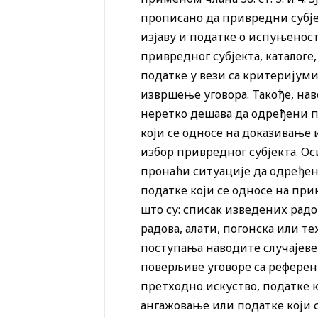
прописано да привредни субје
изјаву и податке о испуњенос
привредног субјекта, каталоге
податке у вези са критеријуми
извршење уговора. Такође, нав
неретко дешава да одређени п
који се односе на доказивање
избор привредног субјекта. Ос
пронаћи ситуације да одређен
податке који се односе на пр
што су: списак изведених радо
радова, алати, погонска или т
поступања наводите случајеве
поверљиве уговоре са референ
претходно искуство, податке к
ангажовање или податке који 