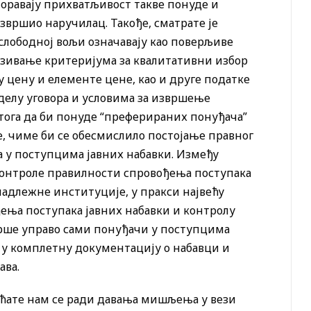
поравају прихватљивост такве понуде и
извршио наручилац. Такође, сматрате је
лободној вољи означавају као поверљиве
казивање критеријума за квалитативни избор
 цену и елементе цене, као и друге податке
оделу уговора и условима за извршење
 тога да би понуде “преферираних понуђача”
, чиме би се обесмислило постојање правног
ва у поступцима јавних набавки. Између
 контроле правилности спровођења поступака
надлежне институције, у пракси највећу
ења поступака јавних набавки и контролу
врше управо сами понуђачи у поступцима
 у комплетну документацију о набавци и
ава.
аћате нам се ради давања мишљења у вези