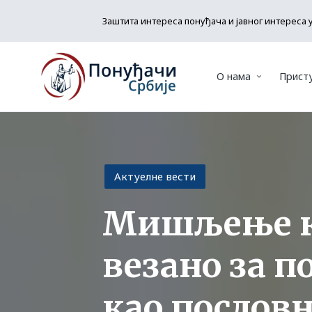
Заштита интереса понуђача и јавног интереса 
О нама
Прист
Posted
Актуелне вести
in
Мишљење ка
везано за п
као пословн