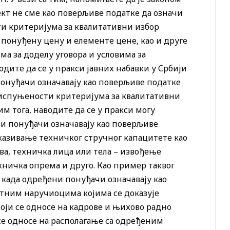
кт не сме као поверљиве податке да означи
ти критеријума за квалитативни избор
, понуђену цену и елементе цене, као и друге
ма за доделу уговора и условима за
одите да се у пракси јавних набавки у Србији
онуђачи означавају као поверљиве податке
 испуњености критеријума за квалитативни
им тога, наводите да се у пракси могу
и понуђачи означавају као поверљиве
иказивање техничког стручног капацитете као
ва, техничка лица или тела – извођење
ехничка опрема и друго. Као пример таквог
 када одређени понуђачи означавају као
тним наручиоцима којима се доказује
оји се односе на кадрове и њихово радно
се односе на располагање са одређеним