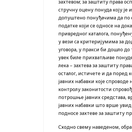
захтевом; за заштиту права ос
стручну оцену понуда коју је 
допуштено понуђачима да по с
податке који се односе на до
привредног каталога, понуђену
у вези са критеријумима за д
уговора, у пракси би дошло до
увек биле прихватљиве понуде
лека – захтева за заштиту пра
осталог, истичете и да поред
јавних набавки које спроводе 
контролу законитости спровођ
потрошње јавних средстава, 
јавних набавки што врше увид
подносе захтеве за заштиту пр
Сходно свему наведеном, обр