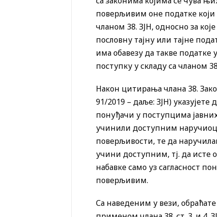
са законима којима се чува њи
поверљивим оне податке који н
чланом 38. ЗЈН, односно за ко
пословну тајну или тајне пода
има обавезу да такве податке
поступку у складу са чланом 38.
Након цитирања члана 38. Закон
91/2019 – даље: ЗЈН) указујете
понуђачи у поступцима јавних 
учинили доступним наручиоцу
поверљивости, те да наручил
учини доступним, тј. да исте 
набавке само уз сагласност пон
поверљивим.
Са наведеним у вези, обраћат
применом члана 38. ст. 3. и 4. 