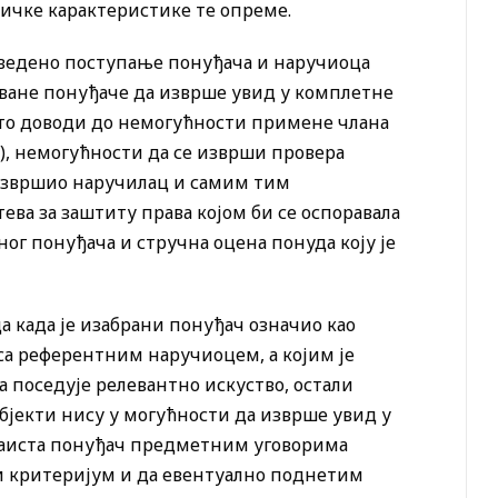
ничке карактеристике те опреме.
аведено поступање понуђача и наручиоца
ване понуђаче да изврше увид у комплетне
што доводи до немогућности примене члана
у), немогућности да се изврши провера
 извршио наручилац и самим тим
ва за заштиту права којом би се оспоравала
ог понуђача и стручна оцена понуда коју је
а када је изабрани понуђач означио као
а референтним наручиоцем, а којим је
 поседује релевантно искуство, остали
јекти нису у могућности да изврше увид у
е заиста понуђач предметним уговорима
и критеријум и да евентуално поднетим