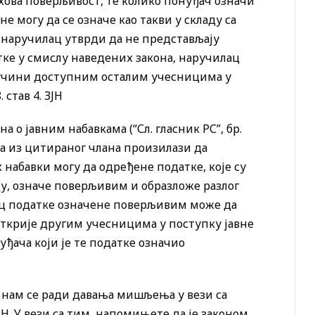
хова поверљивост, те колико понуђач означи
е могу да се означе као такви у складу са
је наручилац утврди да не представљају
тке у смислу наведених закона, наручилац
 учини доступним осталим учесницима у
 став 4. ЗЈН
а о јавним набавкама (“Сл. гласник РС”, бр.
 да из цитираног члана произилази да
набавки могу да одређене податке, које су
, означе поверљивим и образложе разлог
ац податке означене поверљивим може да
открије другим учесницима у поступку јавне
уђача који је те податке означио
е нам се ради давања мишљења у вези са
ЗЈН. У вези са тим, напомињете да је законом