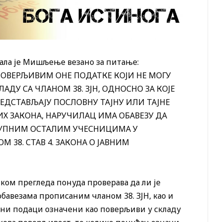
дала је Мишљење везано за питање:
ОВЕРЉИВИМ ОНЕ ПОДАТКЕ КОЈИ НЕ МОГУ
ЛАДУ СА ЧЛАНОМ 38. ЗЈН, ОДНОСНО ЗА КОЈЕ
ЕДСТАВЉАЈУ ПОСЛОВНУ ТАЈНУ ИЛИ ТАЈНЕ
Х ЗАКОНА, НАРУЧИЛАЦ ИМА ОБАВЕЗУ ДА
ТУПНИМ ОСТАЛИМ УЧЕСНИЦИМА У
М 38. СТАВ 4. ЗАКОНА О ЈАВНИМ
ком прегледа понуда проверава да ли је
обавезама прописаним чланом 38. ЗЈН, као и
тни подаци означени као поверљиви у складу