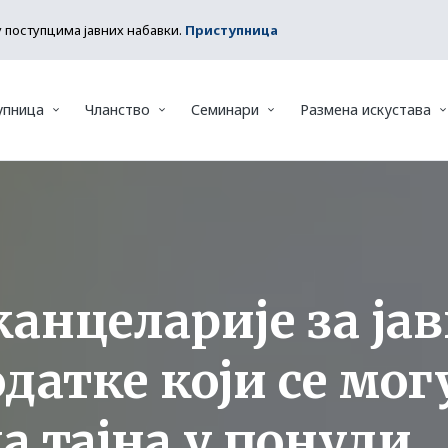
у поступцима јавних набавки.
Приступница
упница
Чланство
Семинари
Размена искустава
нцеларије за јав
одатке који се мо
а тајна у понуди.