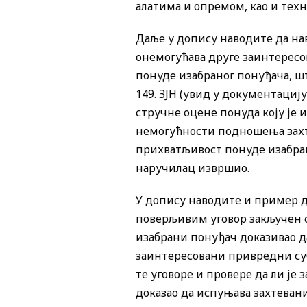
алатима и опремом, као и тех
Даље у допису наводите да н
онемогућава друге заинтересо
понуде изабраног понуђача, 
149. ЗЈН (увид у документациј
стручне оцене понуда коју је
немогућности подношења захте
прихватљивост понуде изабран
наручилац извршио.
У допису наводите и пример д
поверљивим уговор закључен с
изабрани понуђач доказивао да
заинтересовани привредни суб
те уговоре и провере да ли ј
доказао да испуњава захтеван