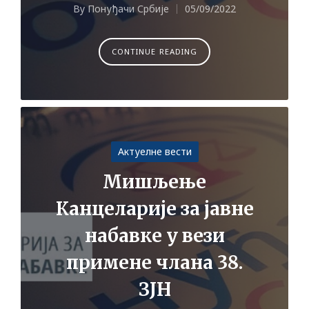
By
Понуђачи Србије
05/09/2022
Posted
by
CONTINUE READING
Posted
Актуелне вести
in
Мишљење
Канцеларије за јавне
набавке у вези
примене члана 38.
ЗЈН