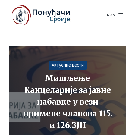
NAV
Posted
Актуелне вести
in
Мишљење
Канцеларије за јавне
набавке у вези
примене чланова 115.
и 126.ЗЈН