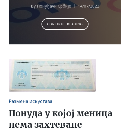
By
Понуђачи Србије
14/07/2022
Posted
by
CONTINUE READING
Posted
Размена искустава
in
Понуда у којој меница
нема захтеване