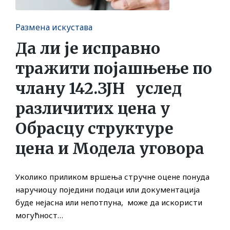
Posted
Размена искустава
in
Да ли је исправно
тражити појашњење по
члану 142.ЗЈН услед
различитих цена у
Обрасцу структуре
цена и Модела уговора
Уколико приликом вршења стручне оцене понуда
наручиоцу поједини подаци или документација
буде нејасна или непотпуна, може да искористи
могућност…