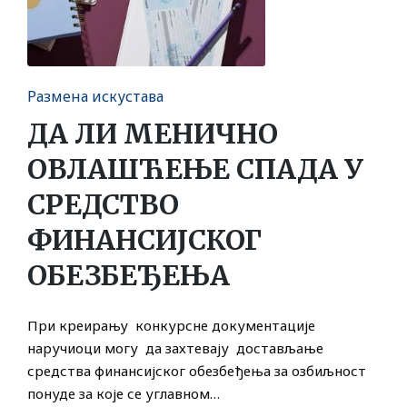
Posted
Размена искустава
in
ДА ЛИ МЕНИЧНО
ОВЛАШЋЕЊЕ СПАДА У
СРЕДСТВО
ФИНАНСИЈСКОГ
ОБЕЗБЕЂЕЊА
При креирању конкурсне документације
наручиоци могу да захтевају достављање
средства финансијског обезбеђења за озбиљност
понуде за које се углавном…