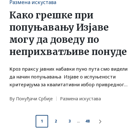
Posted
Размена искустава
in
Како грешке при
попуњавању Изјаве
могу да доведу по
неприхватљиве понуде
Кроз праксу јавних набавки пуно пута смо видели
да начин попуњавања Изјаве о испуњености
критеријума за квалитативни избор привредног…
By
Понуђачи Србије
Размена искустава
Posted
Posted
by
in
Posts
1
2
3
…
48
NEXT
pagination
PAGE