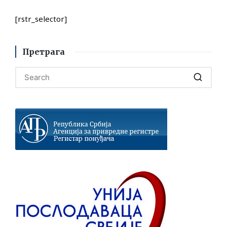
[rstr_selector]
Претрага