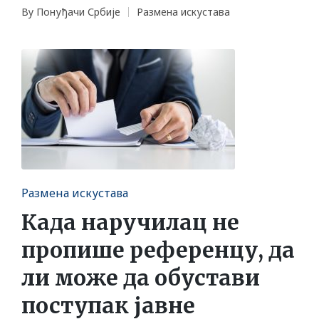
By
Понуђачи Србије
Размена искустава
Posted
Posted
by
in
Posted
Размена искустава
in
Када наручилац не
пропише референцу, да
ли може да обустави
поступак јавне