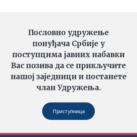
Пословно удружење
понуђача Србије у
поступцима јавних набавки
Вас позива да се прикључите
нашој заједници и постанете
члан Удружења.
Приступница