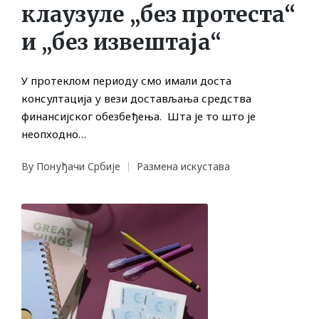
клаузуле „без протеста“
и „без извештаја“
У протеклом периоду смо имали доста
консултација у вези достављања средства
финансијског обезбеђења. Шта је то што је
неопходно…
By
Понуђачи Србије
Размена искустава
Posted
Posted
by
in