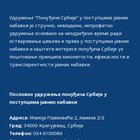
Удружење “Понуђачи Србије” у поступцима јавних
набавки јe стручно, невладино, непрофитно
удружење основано на неодређено време ради
остваривања циљева и права у поступцима јавних
набавки и заштити интересе понуђача Србије уз
поштовање принципа законитости, ефикасности и
транспарентности јавних набавки.
Пословно удружење понуђача Србије у
поступцима јавних набавки
Адреса:
Милоја Павловића 2, ламела 2/2
Град:
34000 Крагујевац, Србија
Телефон:
034 6100086