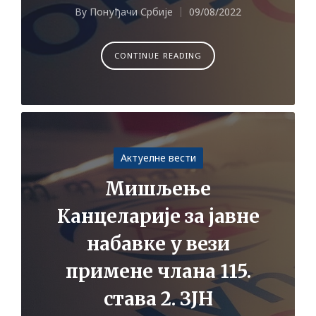
By
Понуђачи Србије
09/08/2022
Posted
by
CONTINUE READING
Posted
Актуелне вести
in
Мишљење
Канцеларије за јавне
набавке у вези
примене члана 115.
става 2. ЗЈН