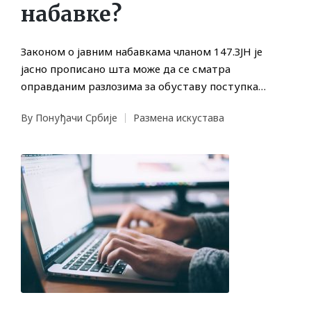
набавке?
Законом о јавним набавкама чланом 147.ЗЈН је
јасно прописано шта може да се сматра
оправданим разлозима за обуставу поступка…
By
Понуђачи Србије
Размена искустава
Posted
Posted
by
in