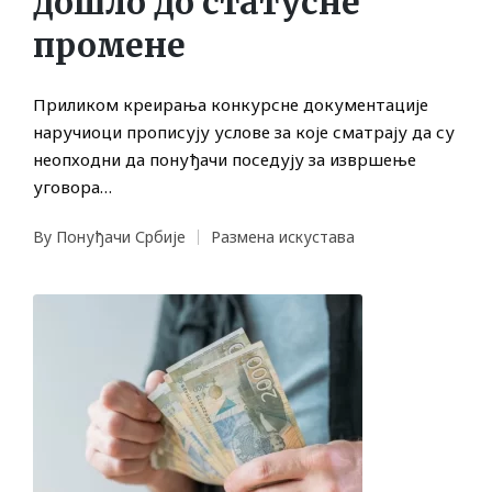
дошло до статусне
промене
Приликом креирања конкурсне документације
наручиоци прописују услове за које сматрају да су
неопходни да понуђачи поседују за извршење
уговора…
By
Понуђачи Србије
Размена искустава
Posted
Posted
by
in