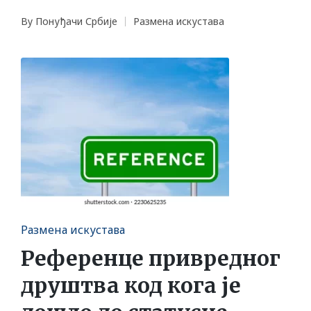
By
Понуђачи Србије
Размена искустава
Posted
Posted
by
in
Posted
Размена искустава
in
Референце привредног
друштва код кога је